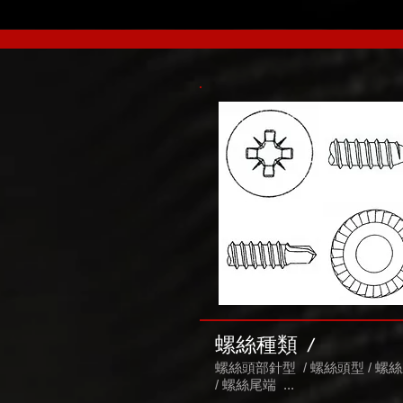
螺絲種類 /
螺絲頭部針型 / 螺絲頭型 / 螺
/ 螺絲尾端 ...