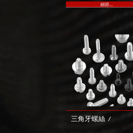
細節...
三角牙螺絲
/