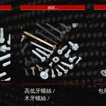
細節...
高低牙螺絲 /
包
木牙螺絲
/