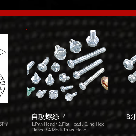
自攻螺絲
/
B
絲牙型
1.Pan Head / 2.Flat Head / 3.Ind Hex
Flange / 4.Modi-Truss Head