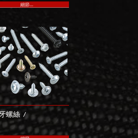
細節...
B牙螺絲
/