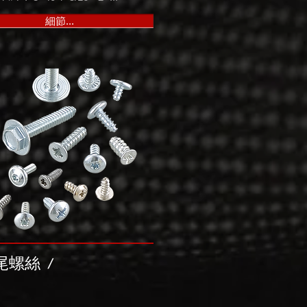
細節...
尾螺絲
/