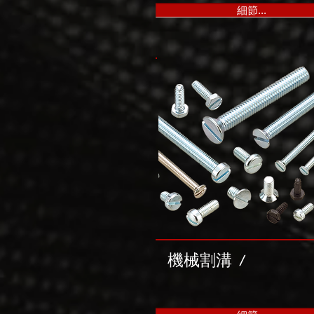
細節...
機械割溝
/