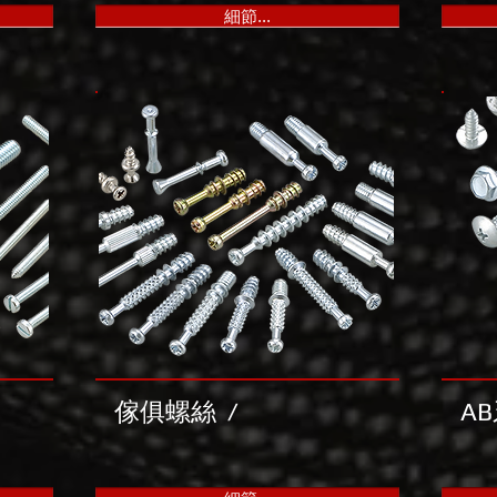
細節...
傢俱螺絲
/
A