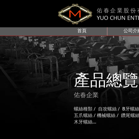
佑春企業股份
YUO CHUN ENTER
首頁
公司介
產品總
佑春企業
螺絲種類 / 自攻螺絲 / B牙螺
五爪螺絲 / 機械螺絲 / 鑽尾螺絲
木牙螺絲...