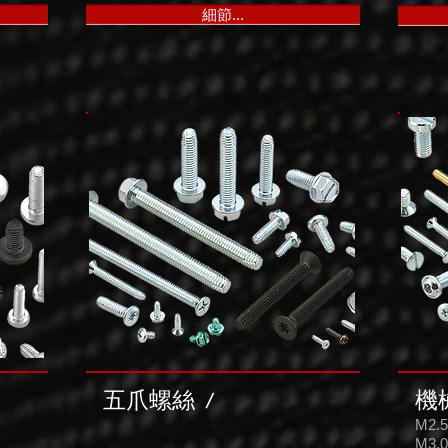
細節...
五爪螺絲
/
機
M2.5
M3.0