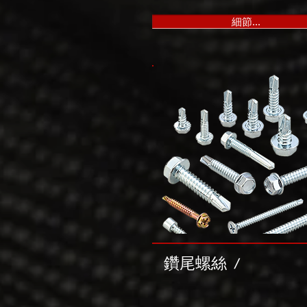
細節...
鑽尾螺絲
/